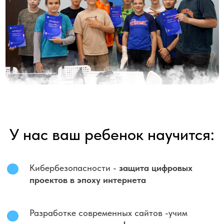
У нас ваш ребенок научится:
Кибербезопасности -
защита цифровых
проектов в эпоху интернета
Разработке современных сайтов -учим
создавать
стильные и функциональные
веб-проекты
Создавать игры в Minecraft, Roblox и
других - превратим игровое увлечение в
полезный навык
Программировать на Python
- освоение
одного из самых востребованных языков,
на котором делают нейросети, игры и
приложения