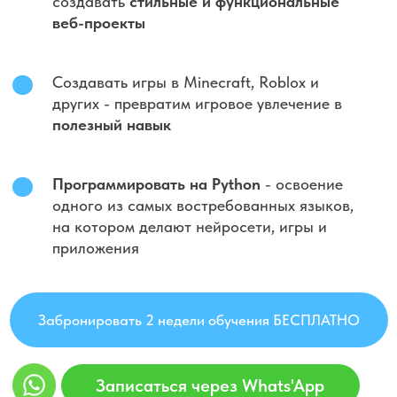
Забронировать 2 недели обучения БЕСПЛАТНО
Записаться через Whats'App
Что ждет ребят на бесплатном
обучении:
Мы будем осваивать:
7-11 лет - магию в Minecraﬅ и Роблокс,
создавая собственные моды и меняя игру по
своему желанию. (база программирвания,
алгоритмы, циклы, развитие творчества,
нейросети помошники)
12-15 нейросети, язык Python в увлекательных
квестах.
Ответьте на 3 вопроса
и мы подберем
подходящий курс для вашего ребенка